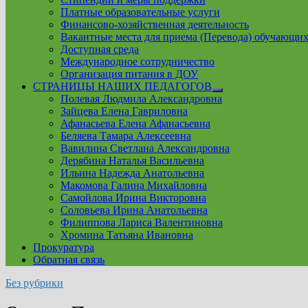
Платные образовательные услуги
Финансово-хозяйственная деятельность
Вакантные места для приема (Перевода) обучающих
Доступная среда
Международное сотрудничество
Организация питания в ДОУ
СТРАНИЦЫ НАШИХ ПЕДАГОГОВ
Show
Полевая Людмила Александровна
sub
Зайцева Елена Гавриловна
menu
Афанасьева Елена Афанасьевна
Беляева Тамара Алексеевна
Вавилина Светлана Александровна
Дерябина Наталья Васильевна
Ильина Надежда Анатольевна
Макомова Галина Михайловна
Самойлова Ирина Викторовна
Соловьева Ирина Анатольевна
Филиппова Лариса Валентиновна
Хромина Татьяна Ивановна
Прокуратура
Обратная связь
Без рубрики