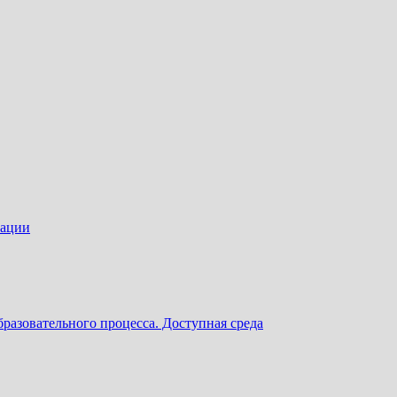
зации
разовательного процесса. Доступная среда