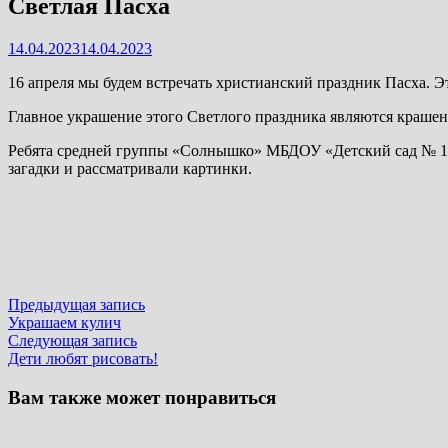
Светлая Пасха
14.04.2023
14.04.2023
16 апреля мы будем встречать христианский праздник Пасха. Э
Главное украшение этого Светлого праздника являются крашен
Ребята средней группы «Солнышко» МБДОУ «Детский сад № 11 
загадки и рассматривали картинки.
Навигация
Предыдущая
Предыдущая запись
запись:
Украшаем кулич
по
Следующая
Следующая запись
записям
запись:
Дети любят рисовать!
Вам также может понравиться