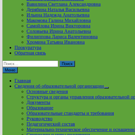
Вавилина Светлана Александровна
Дерябина Наталья Васильевна
Ильина Надежда Анатольевна
Макомова Галина Михайловна
Самойлова Ирина Викторовна
Соловьева Ирина Анатольевна
Филиппова Лариса Валентиновна
Хромина Татьяна Ивановна
Прокуратура
Обратная связь
Найти:
Меню
Главная
Сведения об образовательной организации
Show
Основные сведения
sub
Структура и органы управления образовательной о
menu
Документы
Образование
Образовательные стандарты и требования
Руководство
Педагогический состав
Материально-техническое обеспечение и оснащеннос
Стипендии и меры поддержки