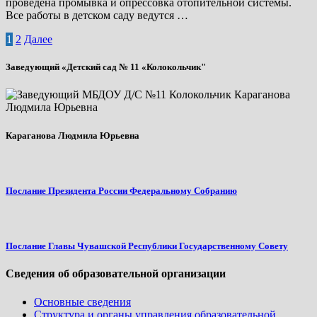
проведена промывка и опрессовка отопительной системы.
Все работы в детском саду ведутся …
Пагинация
1
2
Далее
записей
Заведующий «Детский сад № 11 «Колокольчик"
Караганова Людмила Юрьевна
Послание Президента России Федеральному Собранию
Послание Главы Чувашской Республики Государственному Совету
Сведения об образовательной организации
Основные сведения
Структура и органы управления образовательной