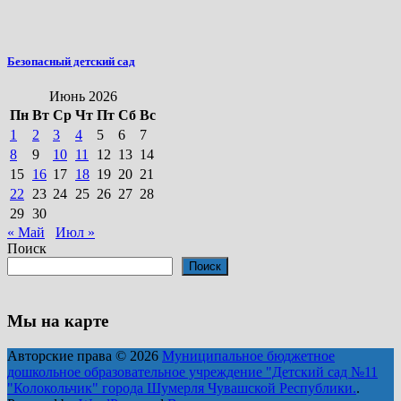
Безопасный детский сад
Июнь 2026
Пн
Вт
Ср
Чт
Пт
Сб
Вс
1
2
3
4
5
6
7
8
9
10
11
12
13
14
15
16
17
18
19
20
21
22
23
24
25
26
27
28
29
30
« Май
Июл »
Поиск
Поиск
Мы на карте
Авторские права © 2026
Муниципальное бюджетное
дошкольное образовательное учреждение "Детский сад №11
"Колокольчик" города Шумерля Чувашской Республики.
.