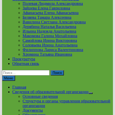
Полевая Людмила Александровна
Зайцева Елена Гавриловна
Афанасьева Елена Афанасьевна
Беляева Тамара Алексеевна
Вавилина Светлана Александровна
Дерябина Наталья Васильевна
Ильина Надежда Анатольевна
Макомова Галина Михайловна
Самойлова Ирина Викторовна
Соловьева Ирина Анатольевна
Филиппова Лариса Валентиновна
Хромина Татьяна Ивановна
Прокуратура
Обратная связь
Найти:
Меню
Главная
Сведения об образовательной организации
Show
Основные сведения
sub
Структура и органы управления образовательной
menu
организации
Документы
Образование