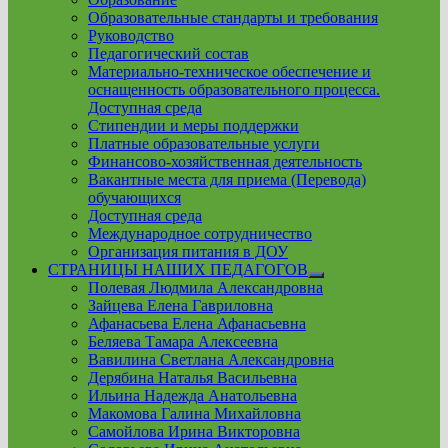
Образовательные стандарты и требования
Руководство
Педагогический состав
Материально-техническое обеспечение и
оснащенность образовательного процесса.
Доступная среда
Стипендии и меры поддержки
Платные образовательные услуги
Финансово-хозяйственная деятельность
Вакантные места для приема (Перевода)
обучающихся
Доступная среда
Международное сотрудничество
Организация питания в ДОУ
СТРАНИЦЫ НАШИХ ПЕДАГОГОВ
Show
Полевая Людмила Александровна
sub
Зайцева Елена Гавриловна
menu
Афанасьева Елена Афанасьевна
Беляева Тамара Алексеевна
Вавилина Светлана Александровна
Дерябина Наталья Васильевна
Ильина Надежда Анатольевна
Макомова Галина Михайловна
Самойлова Ирина Викторовна