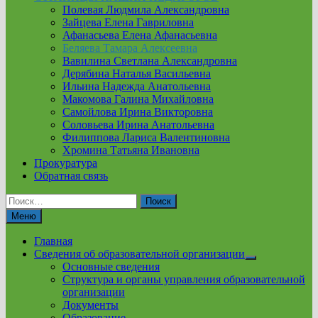
Полевая Людмила Александровна
Зайцева Елена Гавриловна
Афанасьева Елена Афанасьевна
Беляева Тамара Алексеевна
Вавилина Светлана Александровна
Дерябина Наталья Васильевна
Ильина Надежда Анатольевна
Макомова Галина Михайловна
Самойлова Ирина Викторовна
Соловьева Ирина Анатольевна
Филиппова Лариса Валентиновна
Хромина Татьяна Ивановна
Прокуратура
Обратная связь
Найти:
Меню
Главная
Сведения об образовательной организации
Show
Основные сведения
sub
Структура и органы управления образовательной
menu
организации
Документы
Образование