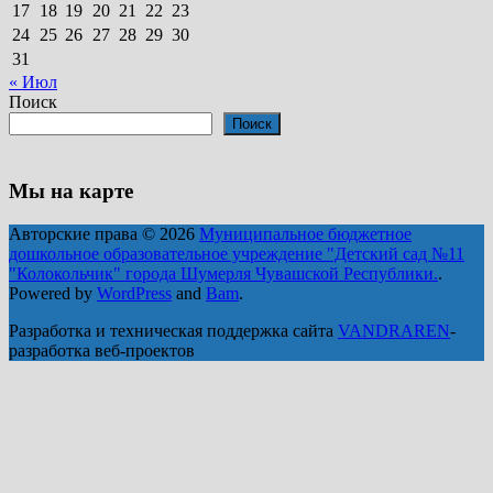
17
18
19
20
21
22
23
24
25
26
27
28
29
30
31
« Июл
Поиск
Поиск
Мы на карте
Авторские права © 2026
Муниципальное бюджетное
дошкольное образовательное учреждение "Детский сад №11
"Колокольчик" города Шумерля Чувашской Республики.
.
Powered by
WordPress
and
Bam
.
Разработка и техническая поддержка сайта
VANDRAREN
-
разработка веб-проектов