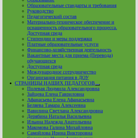
Образовательные стандарты и требования
Руководство
Педагогический состав
Материально-техническое обеспечение и
оснащенность образовательного процесса.
Доступная среда
Стипендии и меры поддержки
Платные образовательные услуги
Финансово-хозяйственная деятельность
Вакантные места для приема (Перевода)
обучающихся
Доступная среда
Международное сотрудничество
Организация питания в ДОУ
СТРАНИЦЫ НАШИХ ПЕДАГОГОВ
Show
Полевая Людмила Александровна
sub
Зайцева Елена Гавриловна
menu
Афанасьева Елена Афанасьевна
Беляева Тамара Алексеевна
Вавилина Светлана Александровна
Дерябина Наталья Васильевна
Ильина Надежда Анатольевна
Макомова Галина Михайловна
Самойлова Ирина Викторовна