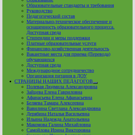
Образовательные стандарты и требования
Руководство
Педагогический состав
Материально-техническое обеспечение и
оснащенность образовательного процесса.
Доступная среда
Стипендии и меры поддержки
Платные образовательные услуги
Финансово-хозяйственная деятельность
Вакантные места для приема (Перевода)
обучающихся
Доступная среда
Международное сотрудничество
Организация питания в ДОУ
СТРАНИЦЫ НАШИХ ПЕДАГОГОВ
Show
Полевая Людмила Александровна
sub
Зайцева Елена Гавриловна
menu
Афанасьева Елена Афанасьевна
Беляева Тамара Алексеевна
Вавилина Светлана Александровна
Дерябина Наталья Васильевна
Ильина Надежда Анатольевна
Макомова Галина Михайловна
Самойлова Ирина Викторовна