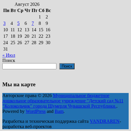
Август 2026
Пн
Вт
Ср
Чт
Пт
Сб
Вс
1
2
3
4
5
6
7
8
9
10
11
12
13
14
15
16
17
18
19
20
21
22
23
24
25
26
27
28
29
30
31
« Июл
Поиск
Поиск
Мы на карте
Авторские права © 2026
Муниципальное бюджетное
дошкольное образовательное учреждение "Детский сад №11
"Колокольчик" города Шумерля Чувашской Республики.
.
Powered by
WordPress
and
Bam
.
Разработка и техническая поддержка сайта
VANDRAREN
-
разработка веб-проектов