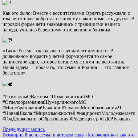
Как это было: Вместе с воспитателями Орлята рассуждали о
том, «что такое доброта» и «почему важно помогать другу». В
игровой форме дети знакомились с традициями нашего
народа, учились бережному отношению к близким.
«Такие беседы закладывают фундамент личности. В
дошкольном возрасте у детей формируется то самое
ценностное ядро, которое останется с ними на всю жизнь.
Наша задача — показать, что семья и Родина — это главное
богатство».
#РазговорыОВажном #ШумерлинскийМО
#ОтделобразованияШумерлинскогоМО
#МинобразованияЧувашии #ЗахаровМинобразования21
#НоваяШкола #Мирвозможностей #нацпроектМолодежьидети
#ГодДошкольногоОбразования #Росдетцентр #ГДОЧувашия
Навигация
Предыдущая
Предыдущая запись
запись:
Всемирный день семьи в детском саду «Колокольчик»: как это