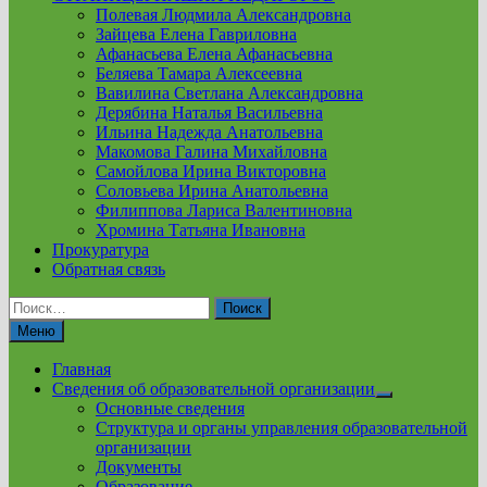
Полевая Людмила Александровна
Зайцева Елена Гавриловна
Афанасьева Елена Афанасьевна
Беляева Тамара Алексеевна
Вавилина Светлана Александровна
Дерябина Наталья Васильевна
Ильина Надежда Анатольевна
Макомова Галина Михайловна
Самойлова Ирина Викторовна
Соловьева Ирина Анатольевна
Филиппова Лариса Валентиновна
Хромина Татьяна Ивановна
Прокуратура
Обратная связь
Найти:
Меню
Главная
Сведения об образовательной организации
Show
Основные сведения
sub
Структура и органы управления образовательной
menu
организации
Документы
Образование